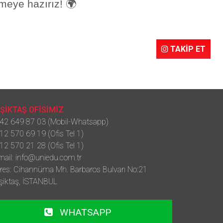
tmeye hazırız!
🌍
TAKİP ET
ŞİKTAŞ OFİSİMİZ
42 649 87 03 (Mobil-Whatsapp)
12 570 69 19 (Ofis Tel 1)
12 570 21 28 (Ofis Tel 1)
mail:
info@uniedu.com.tr
res: Cihannüma Mh. Barbaros Bulvarı No:21
şiktaş, İSTANBUL
WHATSAPP