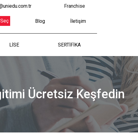
@uniedu.com.tr
Franchise
 Seç
Blog
İletişim
LİSE
SERTİFİKA
ğitimi Ücretsiz Keşfedin