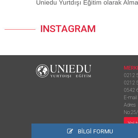
Uniedu Yurtdışı Eğitim olarak Alma
INSTAGRAM
MERKE
0212 5
0212 5
0542 6
E-mail
Adres 
No:25/
Yol t
BİLGİ FORMU