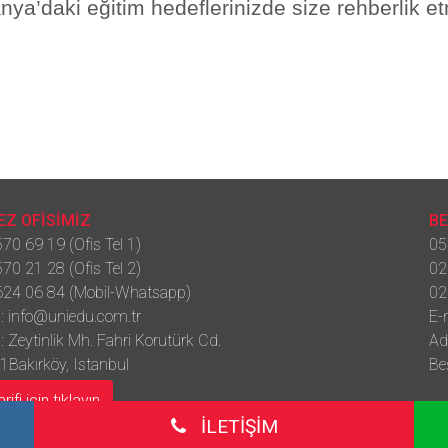
nya’daki eğitim hedeflerinizde size rehberlik e
Z OFİSİMİZ
BE
70 69 19 (Ofis Tel 1)
05
70 21 28 (Ofis Tel 2)
02
24 06 84 (Mobil-Whatsapp)
02
 :
info@uniedu.com.tr
E-
: Zeytinlik Mh. Fahri Korutürk Cd.
Ad
1Bakırköy, Istanbul
Be
arifi için tıklayın
İLETİŞİM