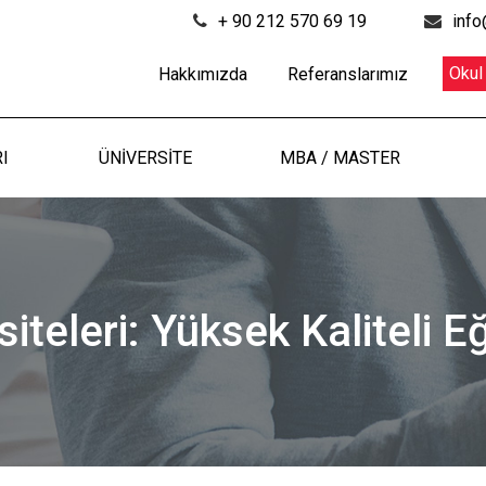
+ 90 212 570 69 19
info
Okul
Hakkımızda
Referanslarımız
I
ÜNİVERSİTE
MBA / MASTER
teleri: Yüksek Kaliteli E