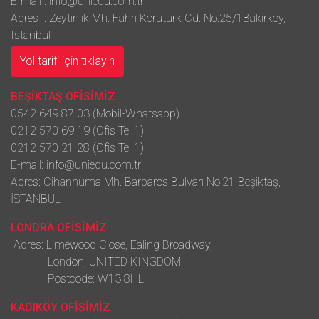
E-mail :
info@uniedu.com.tr
Adres : Zeytinlik Mh. Fahri Korutürk Cd. No:25/1Bakırköy,
Istanbul
Yol tarifi için tıklayın
BEŞİKTAŞ OFİSİMİZ
0542 649 87 03 (Mobil-Whatsapp)
0212 570 69 19 (Ofis Tel 1)
0212 570 21 28 (Ofis Tel 1)
E-mail:
info@uniedu.com.tr
Adres: Cihannüma Mh. Barbaros Bulvarı No:21 Beşiktaş,
İSTANBUL
LONDRA OFİSİMİZ
Adres: Limewood Close, Ealing Broadway,
London, UNITED KINGDOM
Postcode: W13 8HL
KADIKÖY OFİSİMİZ