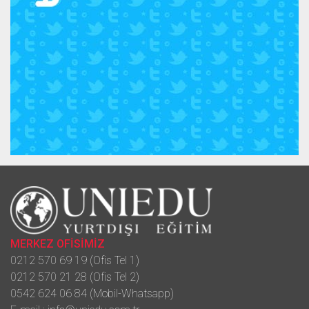
MERKEZ OFİSİMİZ
0212 570 69 19 (Ofis Tel 1)
0212 570 21 28 (Ofis Tel 2)
0542 624 06 84 (Mobil-Whatsapp)