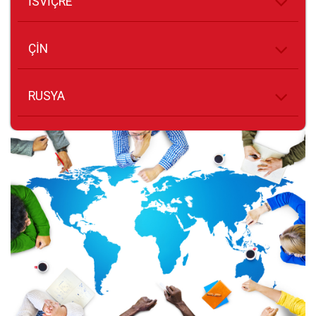
İSVİÇRE
ÇİN
RUSYA