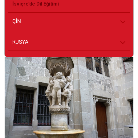
İsviçre’de Dil Eğitimi
ÇİN
RUSYA