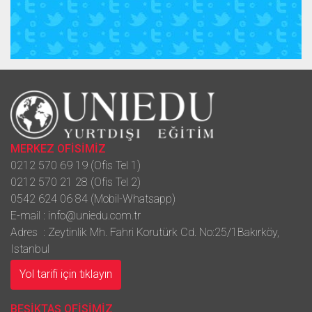
MERKEZ OFİSİMİZ
0212 570 69 19 (Ofis Tel 1)
0212 570 21 28 (Ofis Tel 2)
0542 624 06 84 (Mobil-Whatsapp)
E-mail :
info@uniedu.com.tr
Adres : Zeytinlik Mh. Fahri Korutürk Cd. No:25/1Bakırköy,
Istanbul
Yol tarifi için tıklayın
BEŞİKTAŞ OFİSİMİZ