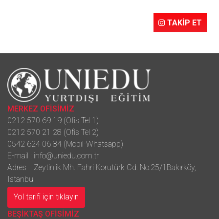
TAKİP ET
MERKEZ OFİSİMİZ
0212 570 69 19 (Ofis Tel 1)
0212 570 21 28 (Ofis Tel 2)
0542 624 06 84 (Mobil-Whatsapp)
E-mail :
info@uniedu.com.tr
Adres : Zeytinlik Mh. Fahri Korutürk Cd. No:25/1Bakırköy,
Istanbul
Yol tarifi için tıklayın
BEŞİKTAŞ OFİSİMİZ