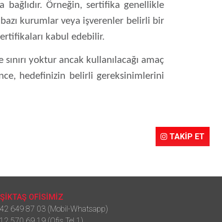
 bağlıdır. Örneğin, sertifika genellikle
azı kurumlar veya işverenler belirli bir
ertifikaları kabul edebilir.
üre sınırı yoktur ancak kullanılacağı amaç
e, hedefinizin belirli gereksinimlerini
TAKİP ET
ŞİKTAŞ OFİSİMİZ
42 649 87 03 (Mobil-Whatsapp)
12 570 69 19 (Ofis Tel 1)