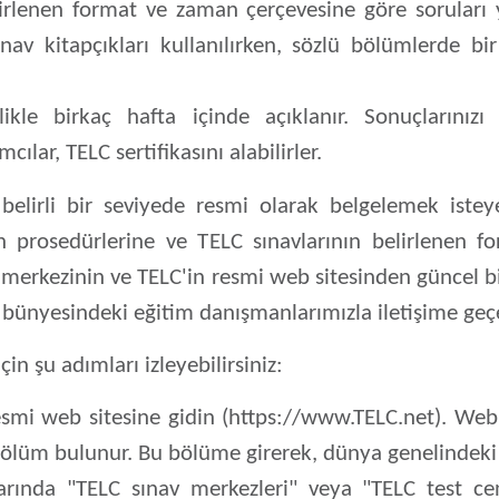
irlenen format ve zaman çerçevesine göre soruları y
ınav kitapçıkları kullanılırken, sözlü bölümlerde bir
kle birkaç hafta içinde açıklanır. Sonuçlarınızı
mcılar, TELC sertifikasını alabilirler.
i belirli bir seviyede resmi olarak belgelemek istey
in prosedürlerine ve TELC sınavlarının belirlenen fo
merkezinin ve TELC'in resmi web sitesinden güncel bil
bünyesindeki eğitim danışmanlarımızla iletişime geçeb
n şu adımları izleyebilirsiniz:
smi web sitesine gidin (https://www.TELC.net). Web 
 bölüm bulunur. Bu bölüme girerek, dünya genelindeki T
ında "TELC sınav merkezleri" veya "TELC test cen