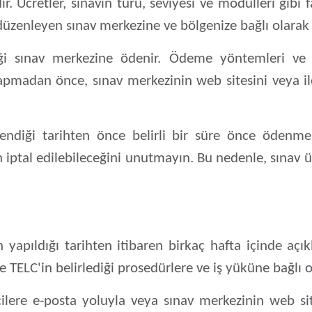
ır. Ücretler, sınavın türü, seviyesi ve modülleri gibi 
üzenleyen sınav merkezine ve bölgenize bağlı olarak d
ği sınav merkezine ödenir. Ödeme yöntemleri ve d
pmadan önce, sınav merkezinin web sitesini veya ile
nlendiği tarihten önce belirli bir süre önce öden
ptal edilebileceğini unutmayın. Bu nedenle, sınav ü
n yapıldığı tarihten itibaren birkaç hafta içinde aç
TELC'in belirlediği prosedürlere ve iş yüküne bağlı ol
ilere e-posta yoluyla veya sınav merkezinin web sit