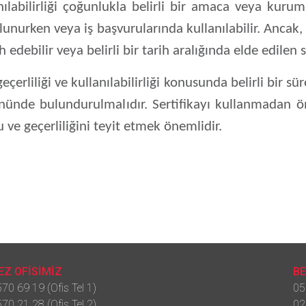
anılabilirliği çoğunlukla belirli bir amaca veya kuruma
urken veya iş başvurularında kullanılabilir. Ancak, b
h edebilir veya belirli bir tarih aralığında elde edilen s
eçerliliği ve kullanılabilirliği konusunda belirli bir s
ünde bulundurulmalıdır. Sertifikayı kullanmadan önc
 ve geçerliliğini teyit etmek önemlidir.
Z OFİSİMİZ
BE
70 69 19 (Ofis Tel 1)
05
70 21 28 (Ofis Tel 2)
02