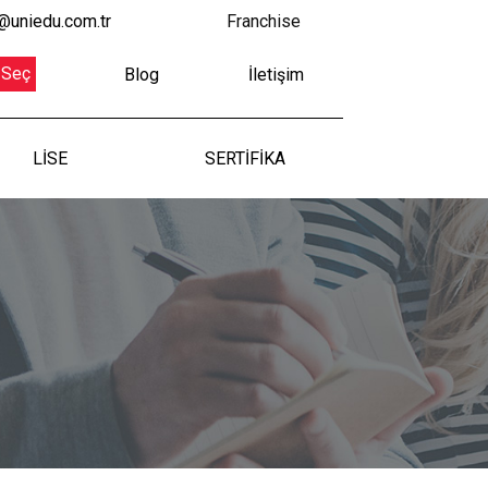
@uniedu.com.tr
Franchise
 Seç
Blog
İletişim
LİSE
SERTİFİKA