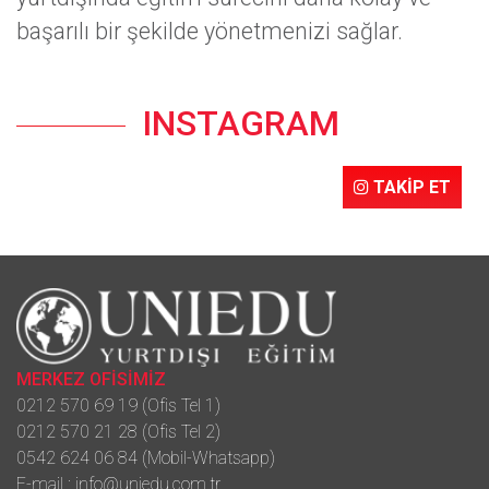
başarılı bir şekilde yönetmenizi sağlar.
INSTAGRAM
TAKİP ET
MERKEZ OFİSİMİZ
0212 570 69 19 (Ofis Tel 1)
0212 570 21 28 (Ofis Tel 2)
0542 624 06 84 (Mobil-Whatsapp)
E-mail :
info@uniedu.com.tr