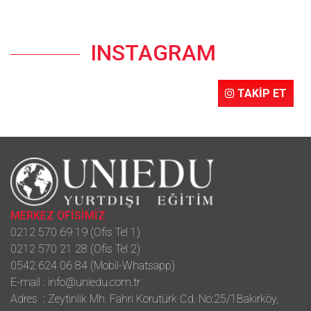
INSTAGRAM
TAKİP ET
MERKEZ OFİSİMİZ
0212 570 69 19 (Ofis Tel 1)
0212 570 21 28 (Ofis Tel 2)
0542 624 06 84 (Mobil-Whatsapp)
E-mail :
info@uniedu.com.tr
Adres : Zeytinlik Mh. Fahri Korutürk Cd. No:25/1Bakırköy,