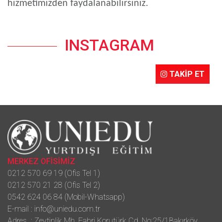
hizmetimizden faydalanabilirsiniz.
INSTAGRAM
TAKİP ET
MERKEZ OFİSİMİZ
0212 570 69 19 (Ofis Tel 1)
0212 570 21 28 (Ofis Tel 2)
0542 624 06 84 (Mobil-Whatsapp)
E-mail :
info@uniedu.com.tr
Adres : Zeytinlik Mh. Fahri Korutürk Cd. No:25/1Bakırköy,