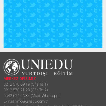
MERKEZ OFİSİMİZ
0212 570 69 19 (Ofis Tel 1)
0212 570 21 28 (Ofis Tel 2)
0542 624 06 84 (Mobil-Whatsapp)
E-mail :
info@uniedu.com.tr