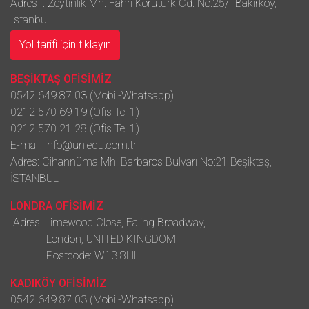
Adres : Zeytinlik Mh. Fahri Korutürk Cd. No:25/1Bakırköy,
Istanbul
Yol tarifi için tıklayın
BEŞİKTAŞ OFİSİMİZ
0542 649 87 03 (Mobil-Whatsapp)
0212 570 69 19 (Ofis Tel 1)
0212 570 21 28 (Ofis Tel 1)
E-mail:
info@uniedu.com.tr
Adres: Cihannüma Mh. Barbaros Bulvarı No:21 Beşiktaş,
İSTANBUL
LONDRA OFİSİMİZ
Adres: Limewood Close, Ealing Broadway,
London, UNITED KINGDOM
Postcode: W13 8HL
KADIKÖY OFİSİMİZ
0542 649 87 03 (Mobil-Whatsapp)